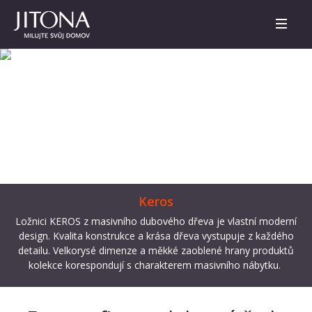
Keros
Ložnici KEROS z masivního dubového dřeva je vlastní moderní
design. Kvalita konstrukce a krása dřeva vystupuje z každého
detailu. Velkorysé dimenze a měkké zaoblené hrany produktů
kolekce korespondují s charakterem masivního nábytku.