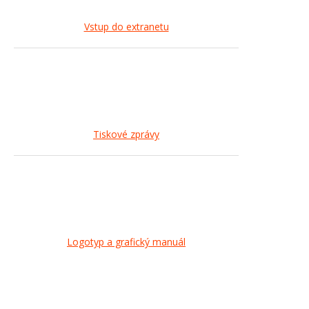
Vstup do extranetu
Tiskové zprávy
Logotyp a grafický manuál