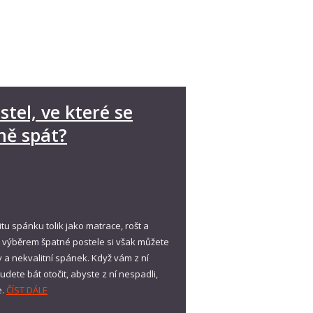
stel, ve které se
ně spát?
tu spánku tolik jako matrace, rošt a
 I výběrem špatné postele si však můžete
 a nekvalitní spánek. Když vám z ní
ete bát otočit, abyste z ní nespadli,
e.
ČÍST DÁLE