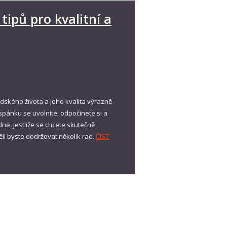
tipů pro kvalitní a
idského života a jeho kvalita výrazně
spánku se uvolníte, odpočinete si a
dne. Jestliže se chcete skutečně
li byste dodržovat několik rad.
ČÍST