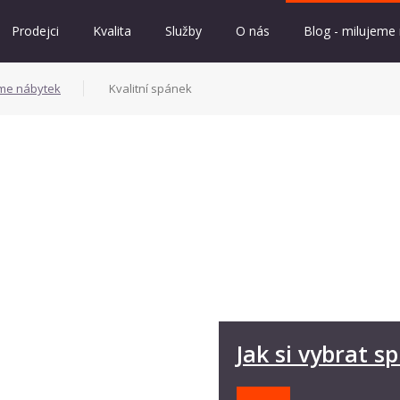
Prodejci
Kvalita
Služby
O nás
Blog - milujeme
eme nábytek
Kvalitní spánek
Jak si vybrat 