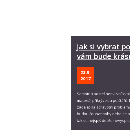
Jak si vybrat po
vám bude krás
23.9.
2017
Samotná postel neovlivní kvali
materiál přikrývek a polštářů.
zadělat na zdravotní problémy
budou čouhat nohy nebo se bud
tak se nejspíš dobře nevyspít