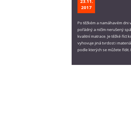
23.11.
2017
Po těžkém a namáhavém dni v pr
pořádný a ničím nerušený sp
kvalitní matrace. Je těžké říct
vyhovuje jiná tvrdost i materi
podle kterých se můžete řídit.