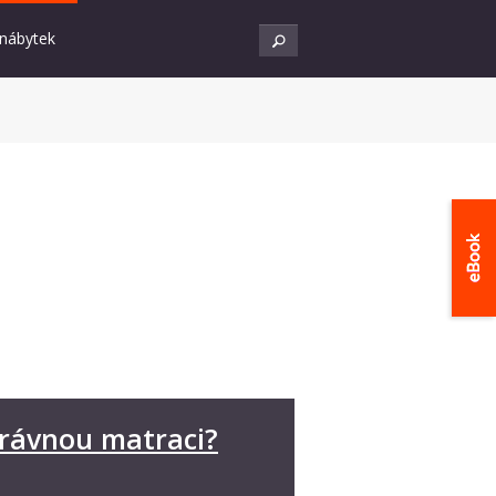
 nábytek
správnou matraci?