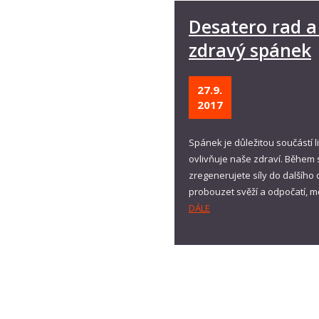
Desatero rad a 
zdravý spánek
27.9.
2017
Spánek je důležitou součástí l
ovlivňuje naše zdraví. Během 
zregenerujete síly do dalšího 
probouzet svěží a odpočatí, mě
DÁLE