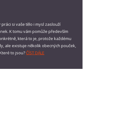
áci si vaše tělo i mysl zaslouží
ánek. K tomu vám pomůže především
 konkrétně, která to je, protože každému
ály, ale existuje několik obecných pouček,
 Které to jsou?
ČÍST DÁLE