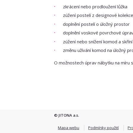
zkrácení nebo prodloužení lůžka
zúžení postelí z designové kolekc
doplnění postelí o úložný prostor
doplnění voskové povrchové úprav
zúžení nebo snížení komod a skříní
změnu užívání komod na úložný pro
O možnostech úprav nábytku na míru 
© JITONA a.s.
Mapa webu
Podmínky použití
Pr