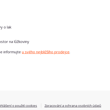
e
y o lak
stor na lůžkoviny
se informujte
u svého nejbližšího prodejce
.
ohlášení o použití cookies
Zpracování a ochrana osobních údajů