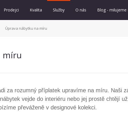
Prodejci
Kvalita
Služby
O nás
Blog - milujeme
Úprava nábytku na míru
 míru
di za rozumný příplatek upravíme na míru. Naši zá
nábytek vejde do interiéru nebo jej prostě chtějí už
bízíme převáženě v designové kolekci.