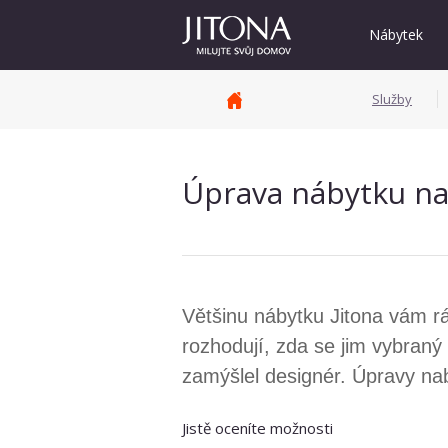
Nábytek
Služby
Úprava nábytku na
Většinu nábytku Jitona vám rá
rozhodují, zda se jim vybraný 
zamýšlel designér. Úpravy na
Jistě oceníte možnosti