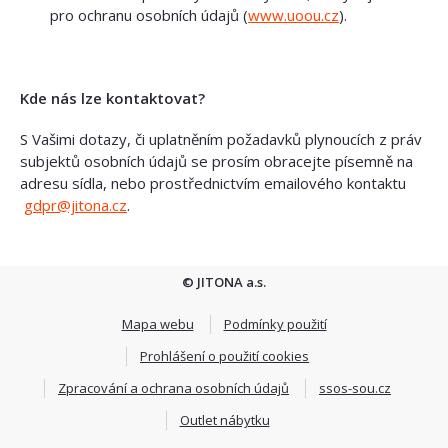
pro ochranu osobních údajů (
www.uoou.cz
).
Kde nás lze kontaktovat?
S Vašimi dotazy, či uplatněním požadavků plynoucích z práv
subjektů osobních údajů se prosím obracejte písemně na
adresu sídla, nebo prostřednictvím emailového kontaktu
gdpr@jitona.cz
.
© JITONA a.s.
Mapa webu
Podmínky použití
Prohlášení o použití cookies
Zpracování a ochrana osobních údajů
ssos-sou.cz
Outlet nábytku