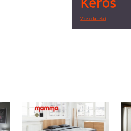
Keros
Více o kolekci