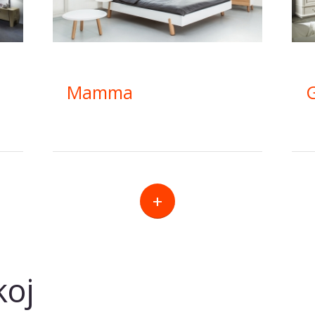
Mamma
+
koj