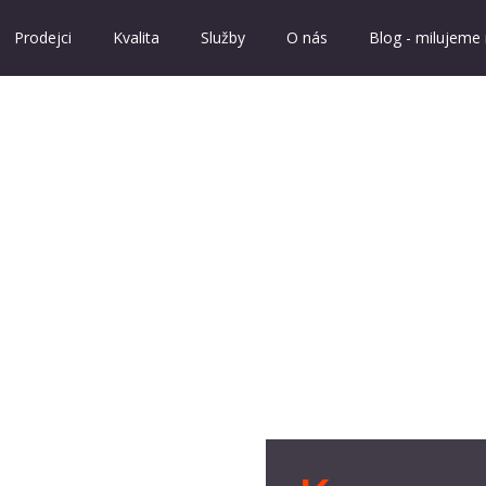
Prodejci
Kvalita
Služby
O nás
Blog - milujeme