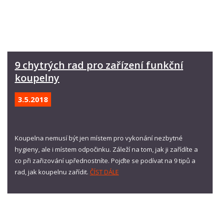
9 chytrých rad pro zařízení funkční
koupelny
3.5.
2018
Koupelna nemusí být jen místem pro vykonání nezbytné
hygieny, ale i místem odpočinku. Záleží na tom, jak ji zařídíte a
co při zařizování upřednostníte. Pojďte se podívat na 9 tipů a
rad, jak koupelnu zařídit.
ČÍST DÁLE