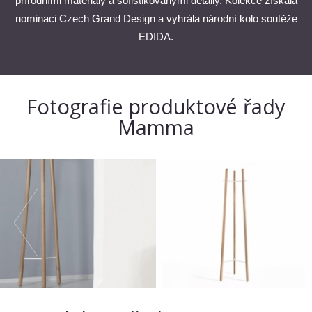
přírodními materiály a sofistikovanými detaily. Kolekce získala
nominaci Czech Grand Design a vyhrála národní kolo soutěže
EDIDA.
Fotografie produktové řady
Mamma