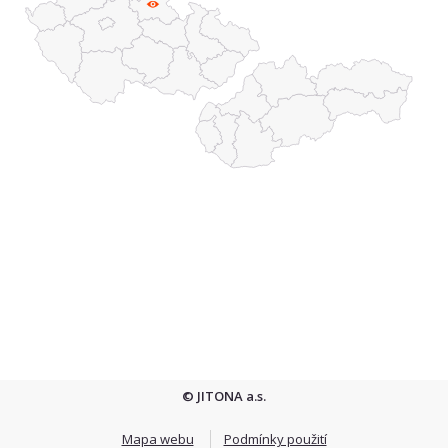
© JITONA a.s.
Mapa webu
Podmínky použití