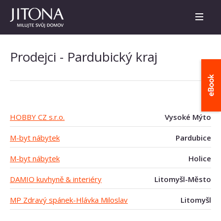
Prodejci - Pardubický kraj
HOBBY CZ s.r.o.
Vysoké Mýto
M-byt nábytek
Pardubice
M-byt nábytek
Holice
DAMIO kuvhyně & interiéry
Litomyšl-Město
MP Zdravý spánek-Hlávka Miloslav
Litomyšl