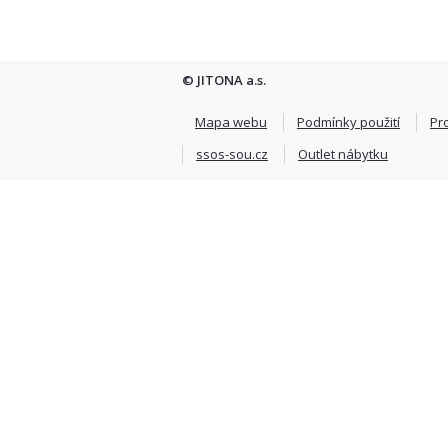
© JITONA a.s.
Mapa webu
Podmínky použití
Pr
ssos-sou.cz
Outlet nábytku