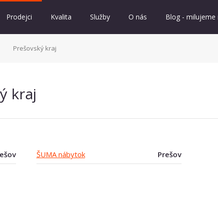
Prodejci
Kvalita
Služby
O nás
Blog - milujeme
Prešovský kraj
ý kraj
ešov
ŠUMA nábytok
Prešov