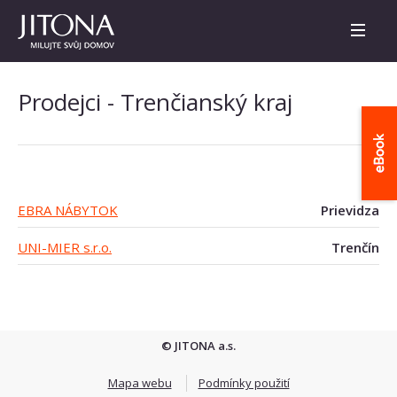
Prodejci - Trenčianský kraj
EBRA NÁBYTOK
Prievidza
UNI-MIER s.r.o.
Trenčín
© JITONA a.s.
Mapa webu
Podmínky použití