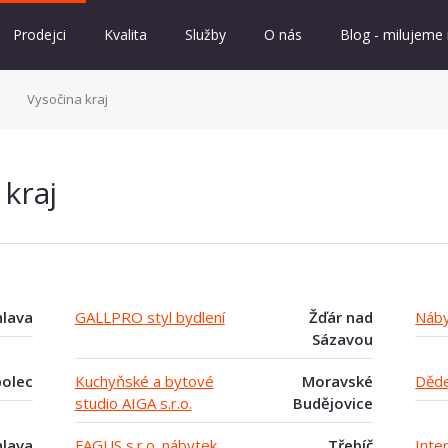
Prodejci
Kvalita
Služby
O nás
Blog - milujeme
Vysočina kraj
 kraj
hlava
GALLPRO styl bydlení
Žďár nad
Náby
Sázavou
olec
Kuchyňské a bytové
Moravské
Děde
studio AIGA s.r.o.
Budějovice
hlava
FAGUS s.r.o. nábytek
Třebíč
Inte