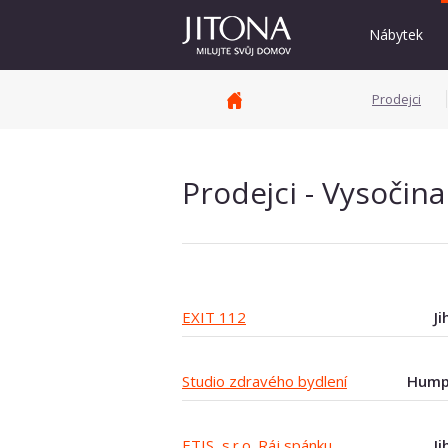
Nábytek
Prodejci
Prodejci - Vysočina
EXIT 112
Ji
Studio zdravého bydlení
Hump
ETIS, s.r.o. Ráj spánku
Ji