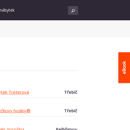
 nábytek
tek Treterová
Třebíč
čkovy hodiny®
Třebíč
riér Vysočina
Pelhřimov