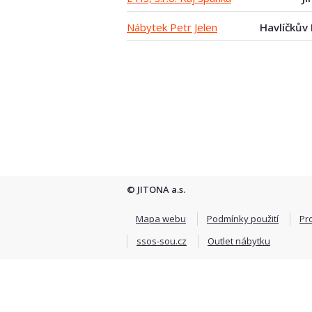
Nábytek Petr Jelen
Havlíčkův
© JITONA a.s.
Mapa webu
Podmínky použití
Pr
ssos-sou.cz
Outlet nábytku