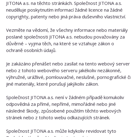
JITONA a.s. na těchto stránkách. Společnost JITONA a.s.
neuděluje poskytnutím informací žádné licence na žádné
copyrighty, patenty nebo jiná práva duševního vlastnictví.
Vezměte na vědomí, že všechny informace nebo materiály
poslané společnosti JITONA a.s. nebudou považovány za
důvěrné – vyjma těch, na které se vztahuje zákon o
ochraně osobních údajů.
Je zakázáno přenášet nebo zasílat na tento webový server
nebo z tohoto webového serveru jakékoliv nezákonné,
výhružné, urážlivé, pomlouvačné, neslušné, pornografické či
jiné materiály, které porušují jakýkoliv zákon.
Společnost JITONA a.s. není v žádném případě komukoliv
odpovědná za přímé, nepřímé, mimořádné nebo jiné
následné škody, způsobené použitím těchto webových
stránek nebo z tohoto webu odkazujících stránek.
Společnost JITONA a.s. může kdykoliv revidovat tyto