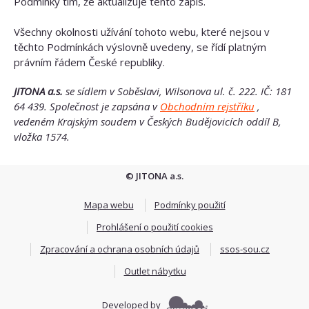
Podmínky tím, že aktualizuje tento zápis.
Všechny okolnosti užívání tohoto webu, které nejsou v
těchto Podmínkách výslovně uvedeny, se řídí platným
právním řádem České republiky.
JITONA a.s.
se sídlem v Soběslavi, Wilsonova ul. č. 222. IČ:
181
64 439.
Společnost je zapsána v
Obchodním rejstříku
,
vedeném Krajským soudem v Českých Budějovicích oddíl B,
vložka 1574.
© JITONA a.s.
Mapa webu
Podmínky použití
Prohlášení o použití cookies
Zpracování a ochrana osobních údajů
ssos-sou.cz
Outlet nábytku
Developed by