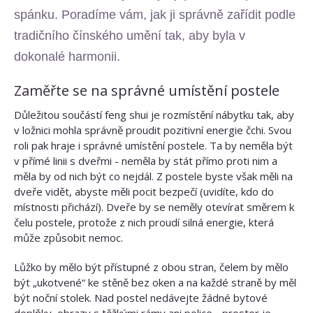
spánku. Poradíme vám, jak ji správně zařídit podle
tradičního čínského umění tak, aby byla v
dokonalé harmonii.
Zaměřte se na správné umístění postele
Důležitou součástí feng shui je rozmístění nábytku tak, aby
v ložnici mohla správně proudit pozitivní energie čchi. Svou
roli pak hraje i správné umístění postele. Ta by neměla být
v přímé linii s dveřmi - neměla by stát přímo proti nim a
měla by od nich být co nejdál. Z postele byste však měli na
dveře vidět, abyste měli pocit bezpečí (uvidíte, kdo do
místnosti přichází). Dveře by se neměly otevírat směrem k
čelu postele, protože z nich proudí silná energie, která
může způsobit nemoc.
Lůžko by mělo být přístupné z obou stran, čelem by mělo
být „ukotvené“ ke stěně bez oken a na každé straně by měl
být noční stolek. Nad postel nedávejte žádné bytové
doplňky, obrazy s těžkými rámy ani police - prostor je