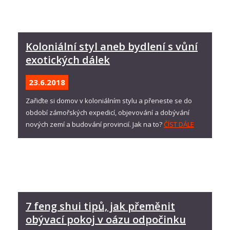
Koloniální styl aneb bydlení s vůní
exotických dálek
23.6.
2018
Zařiďte si domov v koloniálním stylu a přeneste se do
období zámořských expedicí, objevování a dobývání
nových zemí a budování provincií. Jak na to?
ČÍST DÁLE
7 feng shui tipů, jak přeměnit
obývací pokoj v oázu odpočinku