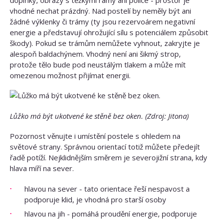
vhodné nechat prázdný. Nad postelí by neměly být ani
žádné výklenky či trámy (ty jsou rezervoárem negativní
energie a představují ohrožující sílu s potenciálem způsobit
škody). Pokud se trámům nemůžete vyhnout, zakryjte je
alespoň baldachýnem. Vhodný není ani šikmý strop,
protože tělo bude pod neustálým tlakem a může mít
omezenou možnost přijímat energii.
Lůžko má být ukotvené ke stěně bez oken. (Zdroj: Jitona)
Pozornost věnujte i umístění postele s ohledem na
světové strany. Správnou orientací totiž můžete předejít
řadě potíží. Nejklidnějším směrem je severojižní strana, kdy
hlava míří na sever.
hlavou na sever - tato orientace řeší nespavost a
podporuje klid, je vhodná pro starší osoby
hlavou na jih - pomáhá proudění energie, podporuje