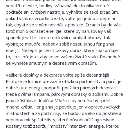
nepatří televize, hodiny, zábavná elektronika včetně
počítače ani cvičební nástroje. Vyhněte se také zrcadlům,
pokud však na zrcadle trváte, volte jen jedno a dejte ho
tak, abyste se v něm neviděli z postele. Zrcadlo by do vás
totiž mohlo odrážet energie, které by narušovaly váš
spánek. Jestliže chcete do ložnice umístit obrazy, tak
vybírejte moudře, neboť v sobě nesou silnou feng shui
energii. Nejlepší je zvolit takový obraz, který znázorňuje
to, co si přejete, aby se ve vašem životě stalo. Rozhodně
se vyhněte smutným a depresivním obrazům.
Veškeré doplňky a dekorace volte spíše decentnější.
Protože je ložnice převážně otázkou partnerství a párů, je
dobré tuto energii podpořit použitím párových dekorací,
třeba dvěma lampami, párovými obrázky či soškami. Dobré
jsou i křišťálové doplňky. V ložnici by nemělo být příliš
mnoho květin. Feng shui je povoluje jen v opravdu velkých
místnostech a za podmínky, že budou daleko od postele a
nebudou mít špičaté listy, které působí příliš agresivně.
Rostliny totiž zadržují množství intenzivní energie, kterou