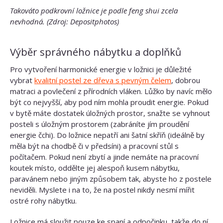
Takováto podkrovní ložnice je podle feng shui zcela
nevhodná. (Zdroj: Depositphotos)
Výběr správného nábytku a doplňků
Pro vytvoření harmonické energie v ložnici je důležité
vybrat
kvalitní postel ze dřeva s pevným čelem
, dobrou
matraci a povlečení z přírodních vláken. Lůžko by navíc mělo
být co nejvyšší, aby pod ním mohla proudit energie. Pokud
v bytě máte dostatek úložných prostor, snažte se vyhnout
posteli s úložným prostorem (zabráníte jím proudění
energie čchi). Do ložnice nepatří ani šatní skříň (ideálně by
měla být na chodbě či v předsíni) a pracovní stůl s
počítačem. Pokud není zbytí a jinde nemáte na pracovní
koutek místo, oddělte jej alespoň kusem nábytku,
paravánem nebo jiným způsobem tak, abyste ho z postele
neviděli. Myslete i na to, že na postel nikdy nesmí mířit
ostré rohy nábytku.
Ložnice má sloužit pouze ke spaní a odpočinku, takže do ní