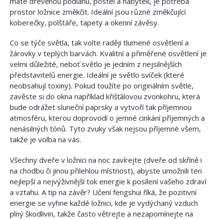
máte dřevěnou podlahu, postel a nábytek, je potřeba
prostor ložnice změkčit. Ideální jsou různé změkčující
koberečky, polštáře, tapety a okenní závěsy.
Co se týče světla, tak volte raději tlumené osvětlení a
žárovky v teplých barvách. Kvalitní a přiměřené osvětlení je
velmi důležité, neboť světlo je jedním z nejsilnějších
představitelů energie. Ideální je světlo svíček (které
neobsahují toxiny). Pokud toužíte po originálním světle,
zavěste si do okna například křišťálovou zvonkohru, která
bude odrážet sluneční paprsky a vytvoří tak příjemnou
atmosféru, kterou doprovodí o jemné cinkání příjemných a
nenásilných tónů. Tyto zvuky však nejsou příjemné všem,
takže je volba na vás.
Všechny dveře v ložnici na noc zavírejte (dveře od skříně i
na chodbu či jinou přilehlou místnost), abyste umožnili ten
nejlepší a nejvýživnější tok energie k posílení vašeho zdraví
a vztahu. A tip na závěr? Učení fengshui říká, že pozitivní
energie se vyhne každé ložnici, kde je vydýchaný vzduch
plný škodlivin, takže často větrejte a nezapomínejte na