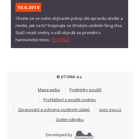
10.6.
2018
Chcete se ve svém obývacím pokoji cítit opravdu skvěle a
nevíte, jak na to? Inspirujte se čínským uměním feng shui.
Stačí i malé změny a váš obývák se promění v
harmonické místo.
ČÍST DÁLE
© JITONA a.s.
Mapa webu
Podmínky použití
Prohlášení o použití cookies
Zpracování a ochrana osobních údajů
ssos-sou.cz
Outlet nábytku
Developed by