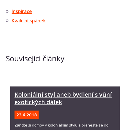
Inspirace
Kvalitní spánek
Související články
Koloniální styl aneb bydlení s vůní
exotických dálek
23.6.
2018
Zařiďte si domov v koloniálním stylu a přeneste se do