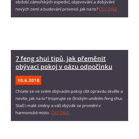
období zámořských expedicí, objevování a dobývání
nových zemí a budování provincií. Jak na to?
ČÍST DÁLE
7 feng shui tipů, jak přeměnit
obývací pokoj v oázu odpočinku
10.6.
2018
Chcete se ve svém obývacím pokoji cítit opravdu skvěle a
nevíte, jak na to? Inspirujte se čínským uměním feng shui.
Stačí i malé změny a váš obývák se promění v
harmonické místo.
ČÍST DÁLE