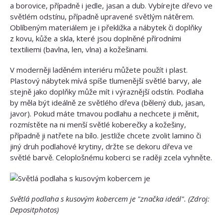
a borovice, případně i jedle, jasan a dub. Vybírejte dřevo ve
světlém odstínu, případně upravené světlým nátěrem.
Oblíbeným materiálem je i překližka a nábytek či doplňky
z kovu, kůže a skla, které jsou doplněné přírodními
textiliemi (bavlna, len, vlna) a kožešinami.
V moderněji laděném interiéru můžete použít i plast.
Plastový nábytek mívá spíše tlumenější světlé barvy, ale
stejně jako doplňky může mít i výraznější odstín. Podlaha
by měla být ideálně ze světlého dřeva (bělený dub, jasan,
javor). Pokud máte tmavou podlahu a nechcete ji měnit,
rozmístěte na ni menší světlé koberečky a kožešiny,
případně ji natřete na bílo. Jestliže chcete zvolit lamino či
jiný druh podlahové krytiny, držte se dekoru dřeva ve
světlé barvě. Celoplošnému koberci se raději zcela vyhněte.
Světlá podlaha s kusovým kobercem je "značka ideál". (Zdroj:
Depositphotos)