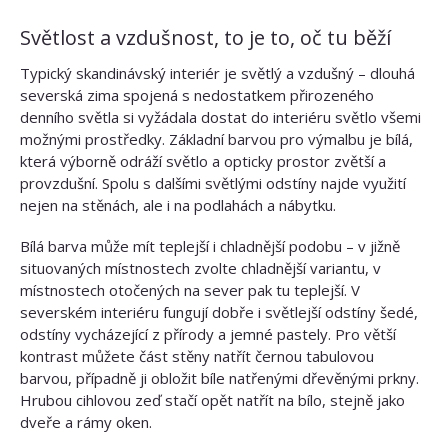
Světlost a vzdušnost, to je to, oč tu běží
Typický skandinávský interiér je světlý a vzdušný – dlouhá
severská zima spojená s nedostatkem přirozeného
denního světla si vyžádala dostat do interiéru světlo všemi
možnými prostředky. Základní barvou pro výmalbu je bílá,
která výborně odráží světlo a opticky prostor zvětší a
provzdušní. Spolu s dalšími světlými odstíny najde využití
nejen na stěnách, ale i na podlahách a nábytku.
Bílá barva může mít teplejší i chladnější podobu – v jižně
situovaných místnostech zvolte chladnější variantu, v
místnostech otočených na sever pak tu teplejší. V
severském interiéru fungují dobře i světlejší odstíny šedé,
odstíny vycházející z přírody a jemné pastely. Pro větší
kontrast můžete část stěny natřít černou tabulovou
barvou, případně ji obložit bíle natřenými dřevěnými prkny.
Hrubou cihlovou zeď stačí opět natřít na bílo, stejně jako
dveře a rámy oken.