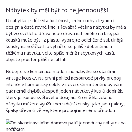
Nábytek by měl být co nejjednodušší
U nábytku je důležitá funkčnost, jednoduchý elegantní
design a čisté rovné linie. Převážná většina nábytku by měla
být ze světlého dřeva nebo dřeva natřeného na bílo, pár
kousků může být i z plastu. Vybírejte odlehčené subtilnější
kousky na nožičkách a vyhněte se příliš zdobenému a
těžkému nábytku. Volte spíše méně nábytkových kusů,
abyste prostor příliš nezahltili.
Nebojte se kombinace moderního nábytku se staršími
vintage kousky. Na první pohled nesourodé prvky propojí
interiér v harmonický celek. V severském interiéru by vám
pak neměl chybět alespoň jeden nábytkový kus či doplněk,
který je ikonou světového designu. Kromě klasického
nábytku můžete využít i netradiční kousky, jako jsou palety,
špalky dřeva či větve, které propojí interiér s přírodou.