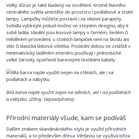
Velký důraz je také kladený na osvětlení. Kromě hlavního
centrálního světla umístěte do prostoru i podlahové a stolní
lampy. Lampičky můžete postavit i na okenní parapety.
Svítidla vybírejte pokud možno ve stejném designu, aby k
sobě ladila. Ideální jsou kovové lampy v černém, šedém či
měděném provedení, u stolních lampiček není na škodu ani
sklo či klasická látková stínítka. Poslední dobou se zvláště v
minimalisticky laděném interiéru používají i jednoduché
velké žárovky opatřené barevnými textilními kabely.
Bílá barva najde využití nejen na stěnách, ale i na podlahách
a nábytku. (Zdroj: Depositphotos)
Přírodní materiály všude, kam se podíváš
Dalším znakem skandinávského stylu je využití přírodních
materiálů, a to především dřeva. Většinou se využívá bříza