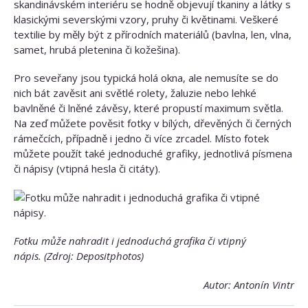
skandinávském interiéru se hodně objevují tkaniny a látky s
klasickými severskými vzory, pruhy či květinami. Veškeré
textilie by měly být z přírodních materiálů (bavlna, len, vlna,
samet, hrubá pletenina či kožešina).
Pro seveřany jsou typická holá okna, ale nemusíte se do
nich bát zavěsit ani světlé rolety, žaluzie nebo lehké
bavlněné či lněné závěsy, které propustí maximum světla.
Na zeď můžete pověsit fotky v bílých, dřevěných či černých
rámečcích, případně i jedno či více zrcadel. Místo fotek
můžete použít také jednoduché grafiky, jednotlivá písmena
či nápisy (vtipná hesla či citáty).
Fotku může nahradit i jednoduchá grafika či vtipný
nápis. (Zdroj: Depositphotos)
Autor: Antonín Vintr