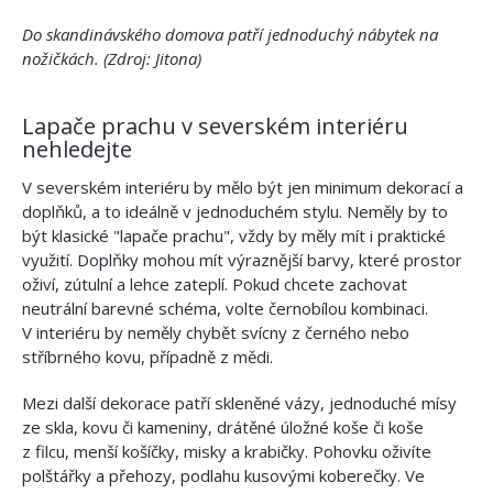
Do skandinávského domova patří jednoduchý nábytek na
nožičkách. (Zdroj: Jitona)
Lapače prachu v severském interiéru
nehledejte
V severském interiéru by mělo být jen minimum dekorací a
doplňků, a to ideálně v jednoduchém stylu. Neměly by to
být klasické "lapače prachu", vždy by měly mít i praktické
využití. Doplňky mohou mít výraznější barvy, které prostor
oživí, zútulní a lehce zateplí. Pokud chcete zachovat
neutrální barevné schéma, volte černobílou kombinaci.
V interiéru by neměly chybět svícny z černého nebo
stříbrného kovu, případně z mědi.
Mezi další dekorace patří skleněné vázy, jednoduché mísy
ze skla, kovu či kameniny, drátěné úložné koše či koše
z filcu, menší košíčky, misky a krabičky. Pohovku oživíte
polštářky a přehozy, podlahu kusovými koberečky. Ve