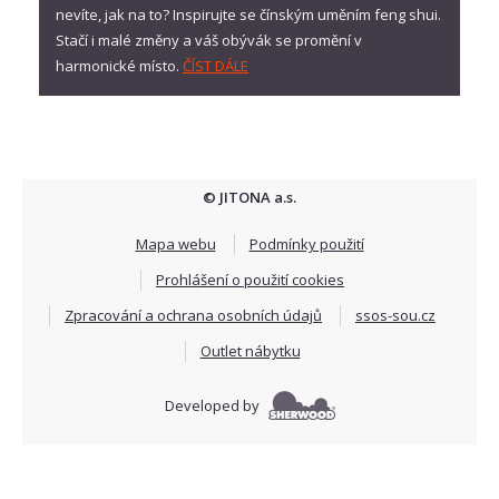
nevíte, jak na to? Inspirujte se čínským uměním feng shui.
Stačí i malé změny a váš obývák se promění v
harmonické místo.
ČÍST DÁLE
© JITONA a.s.
Mapa webu
Podmínky použití
Prohlášení o použití cookies
Zpracování a ochrana osobních údajů
ssos-sou.cz
Outlet nábytku
Developed by