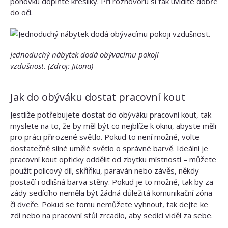
pohovku doplňte křesílky. Při rozhovoru si tak uvidíte dobře
do očí.
Jednoduchý nábytek dodá obývacímu pokoji
vzdušnost.
(Zdroj: Jitona)
Jak do obýváku dostat pracovní kout
Jestliže potřebujete dostat do obýváku pracovní kout, tak
myslete na to, že by měl být co nejblíže k oknu, abyste měli
pro práci přirozené světlo. Pokud to není možné, volte
dostatečně silné umělé světlo o správné barvě. Ideální je
pracovní kout opticky oddělit od zbytku místnosti – můžete
použít policový díl, skříňku, paraván nebo závěs, někdy
postačí i odlišná barva stěny. Pokud je to možné, tak by za
zády sedícího neměla být žádná důležitá komunikační zóna
či dveře. Pokud se tomu nemůžete vyhnout, tak dejte ke
zdi nebo na pracovní stůl zrcadlo, aby sedící viděl za sebe.