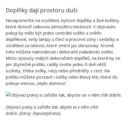
Doplňky dají prostoru duši
Nezapomeňte na osvětlení, bytové doplňky a živé květiny,
které dotvoří celkovou atmosféru místnosti. V obývacím
pokoji by mělo být jedno centrální světlo a světlo
doplňkové, tedy lampy u čtecí a pracovní zóny i sedačky a
osvětlení za televizí, které zmírní jas obrazovky. Kromě
toho můžete nainstalovat i dekorační (náladové) světlo.
Místo spousty malých dekoračních doplňků, na které by se
jen zbytečně prášilo, raději zvolte jednu či dvě větší
ozdoby, třeba sošky, vázy nebo předměty z cest. Na
poličku můžete postavit i svíčky nebo lihový krb, které do
pokoje vnesou „teplo domova“.
Obývací pokoj si zařiďte tak, abyste se v něm cítili
dobře.
(Zdroj: Depositphotos)