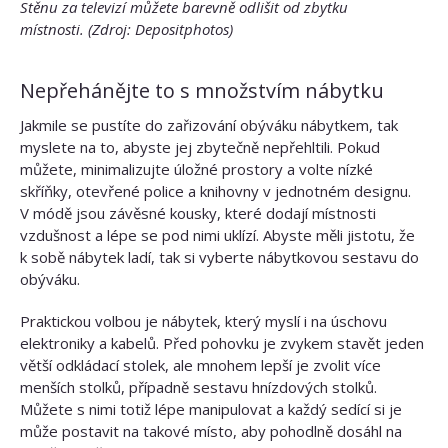
Stěnu za televizí můžete barevně odlišit od zbytku
místnosti.
(Zdroj: Depositphotos)
Nepřehánějte to s množstvím nábytku
Jakmile se pustíte do zařizování obýváku nábytkem, tak
myslete na to, abyste jej zbytečně nepřehltili. Pokud
můžete, minimalizujte úložné prostory a volte nízké
skříňky, otevřené police a knihovny v jednotném designu.
V módě jsou závěsné kousky, které dodají místnosti
vzdušnost a lépe se pod nimi uklízí. Abyste měli jistotu, že
k sobě nábytek ladí, tak si vyberte nábytkovou sestavu do
obýváku.
Praktickou volbou je nábytek, který myslí i na úschovu
elektroniky a kabelů. Před pohovku je zvykem stavět jeden
větší odkládací stolek, ale mnohem lepší je zvolit více
menších stolků, případně sestavu hnízdových stolků.
Můžete s nimi totiž lépe manipulovat a každý sedící si je
může postavit na takové místo, aby pohodlně dosáhl na