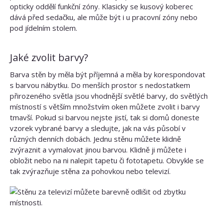
opticky oddělí funkční zóny. Klasicky se kusový koberec
dává před sedačku, ale může být i u pracovní zóny nebo
pod jídelním stolem.
Jaké zvolit barvy?
Barva stěn by měla být příjemná a měla by korespondovat
s barvou nábytku. Do menších prostor s nedostatkem
přirozeného světla jsou vhodnější světlé barvy, do světlých
místností s větším množstvím oken můžete zvolit i barvy
tmavší. Pokud si barvou nejste jistí, tak si domů doneste
vzorek vybrané barvy a sledujte, jak na vás působí v
různých denních dobách. Jednu stěnu můžete klidně
zvýraznit a vymalovat jinou barvou. Klidně ji můžete i
obložit nebo na ni nalepit tapetu či fototapetu. Obvykle se
tak zvýrazňuje stěna za pohovkou nebo televizí.