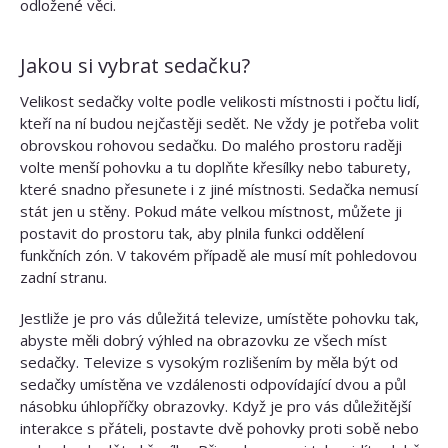
odložené věci.
Jakou si vybrat sedačku?
Velikost sedačky volte podle velikosti místnosti i počtu lidí,
kteří na ní budou nejčastěji sedět. Ne vždy je potřeba volit
obrovskou rohovou sedačku. Do malého prostoru raději
volte menší pohovku a tu doplňte křesílky nebo taburety,
které snadno přesunete i z jiné místnosti. Sedačka nemusí
stát jen u stěny. Pokud máte velkou místnost, můžete ji
postavit do prostoru tak, aby plnila funkci oddělení
funkčních zón. V takovém případě ale musí mít pohledovou
zadní stranu.
Jestliže je pro vás důležitá televize, umístěte pohovku tak,
abyste měli dobrý výhled na obrazovku ze všech míst
sedačky. Televize s vysokým rozlišením by měla být od
sedačky umístěna ve vzdálenosti odpovídající dvou a půl
násobku úhlopříčky obrazovky. Když je pro vás důležitější
interakce s přáteli, postavte dvě pohovky proti sobě nebo