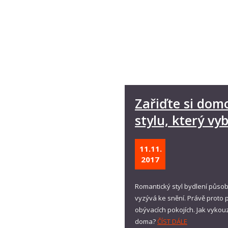
Zařiďte si dom
stylu, který vyb
11.11.
2017
Romantický styl bydlení působ
vyzývá ke snění. Právě proto p
obývacích pokojích. Jak vykou
doma?
ČÍST DÁLE