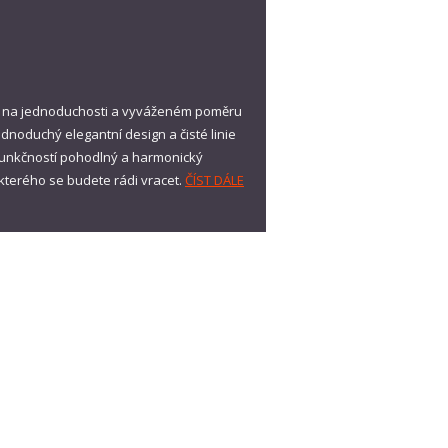
ný na jednoduchosti a vyváženém poměru
ednoduchý elegantní design a čisté linie
a funkčností pohodlný a harmonický
 kterého se budete rádi vracet.
ČÍST DÁLE