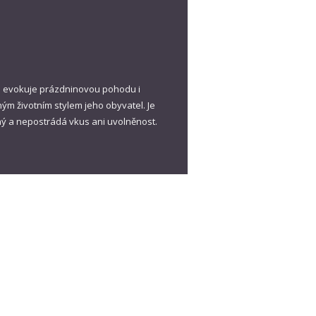
lu evokuje prázdninovou pohodu i
m životním stylem jeho obyvatel. Je
ěný a nepostrádá vkus ani uvolněnost.