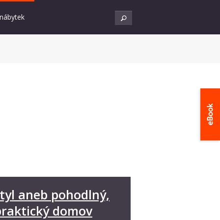
 nábytek
tyl aneb pohodlný,
praktický domov