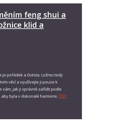
uměním feng shui a
ožnice klid a
e pořádek a čistota. Ložnici tedy
ím věcí a využívejte ji pouze k
vám, jak ji správně zařídit podle
, aby byla v dokonalé harmonii.
ČÍST