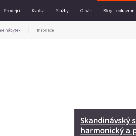
Prodejci
Kvalita
Služby
O nás
Blog - milujeme
eme nábytek
Inspirace
Skandinávský s
harmonický a 