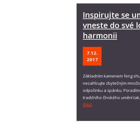
Inspirujte se 
vneste do své l
harmonii
7.12.
2017
Základním kamenem feng shui j
nezahlcujte zbytečným množstv
odpočinku a spánku. Poradíme 
tradičního čínského umění tak
DÁLE