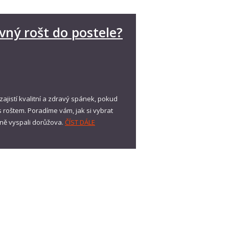
vný rošt do postele?
ajistí kvalitní a zdravý spánek, pokud
 roštem. Poradíme vám, jak si vybrat
čně vyspali dorůžova.
ČÍST DÁLE