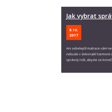
Jak vybrat sprá
8.10.
2017
Ani sebelepší matrace vám nez
nebude v dokonalé harmonii s
správný rošt, abyste se kone