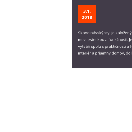
3.1.
2018
Skandinávský styl je založe
mezi estetikou a funkčností. J
vytváří spolu s praktičností 
interiér a příjemný domov, do