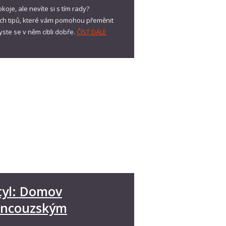
oje, ale nevíte si s tím rady?
ch tipů, které vám pomohou přeměnit
te se v něm cítili dobře.
ČÍST DÁLE
tyl: Domov
rancouzským