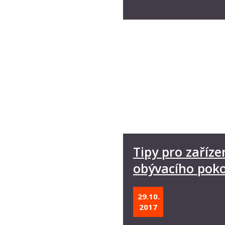
Tipy pro zaříze
obývacího poko
29.10.
2017