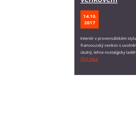
14.10.
2017
Interiér v provensálském sty
francouzský venkov s uvolněný
útulný, lehce nostalgicky lad
ČÍST DÁLE