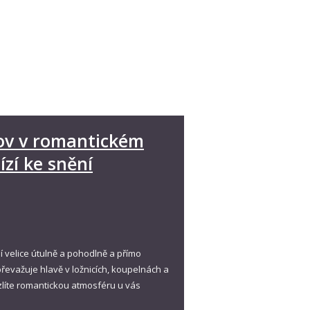
ov v romantickém
ízí ke snění
í velice útulně a pohodlně a přímo
řevažuje hlavě v ložnicích, koupelnách a
zlíte romantickou atmosféru u vás