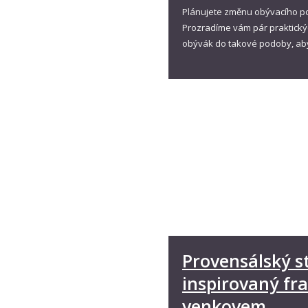
Plánujete změnu obývacího pok
Prozradíme vám pár praktický
obývák do takové podoby, abys
Provensálský s
inspirovaný f
venkovem