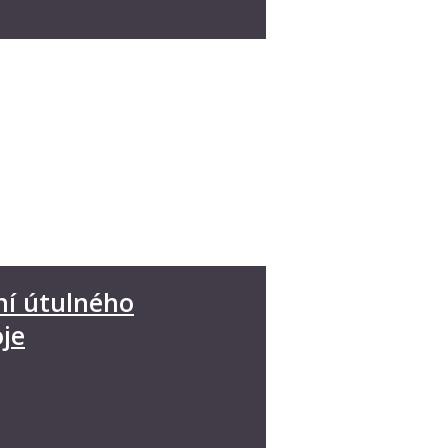
ní útulného
je